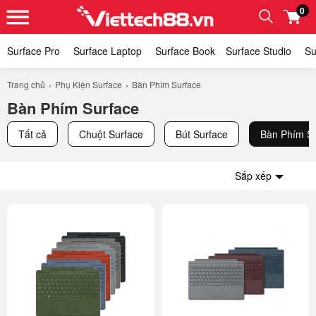
0
Surface Pro
Surface Laptop
Surface Book
​​Surface Studio
Su
Trang chủ
Phụ Kiện Surface
Bàn Phím Surface
Bàn Phím Surface
Tất cả
Chuột Surface
Bút Surface
Bàn Phím S
Sắp xếp