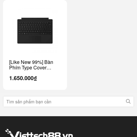
[Like New 99%] Bàn
Phím Type Cover
Surface Pro 4,5,6,7
1.650.000₫
Chính Hãng