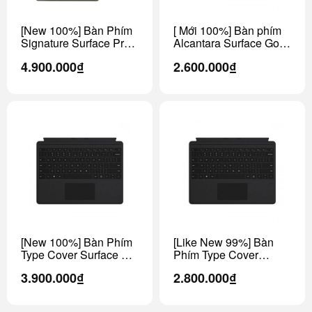
[New 100%] Bàn Phím
[ Mới 100%] Bàn phím
Signature Surface Pro
Alcantara Surface Go ,
8 , Pro 9 , Pro 10 , Pro
Go 2 , Go 3
4.900.000₫
2.600.000₫
11 , Pro X
[New 100%] Bàn Phím
[Like New 99%] Bàn
Type Cover Surface Pro
Phím Type Cover
X, Pro 8, Pro 9, Pro 10,
Surface Pro X, Pro 8,
3.900.000₫
2.800.000₫
Pro 11 Chính Hãng
Pro 9, Pro 10, Pro 11
Chính Hãng