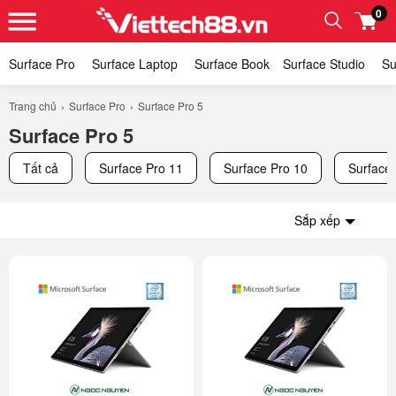
0
Surface Pro
Surface Laptop
Surface Book
​​Surface Studio
Su
Trang chủ
Surface Pro
Surface Pro 5
Surface Pro 5
Tất cả
Surface Pro 11
Surface Pro 10
Surface 
Sắp xếp